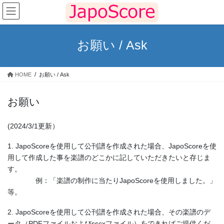
コ
ナ
ン
ビ
テ
ゲ
ン
ー
お願い / Ask
ツ
シ
へ
ョ
ス
ン
HOME
お願い / Ask
キ
に
ッ
移
プ
動
お願い
(2024/3/1更新）
1. JapoScoreを使用して公刊譜を作成された場合、JapoScoreを使
用して作成した事を楽譜のどこかに記していただきたいと存じま
す。
例：「楽譜の制作に当たりJapoScoreを使用しました。」
等。
2. JapoScoreを使用して公刊譜を作成された場合、その楽譜のデ
ータ（PDFファイルおよびsscxファイル）をできればご提供くだ