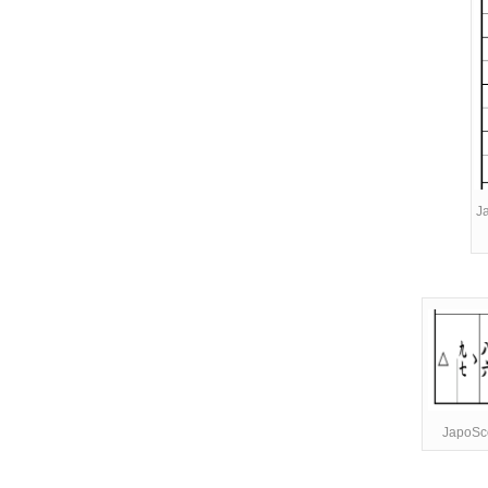
J
JapoSco