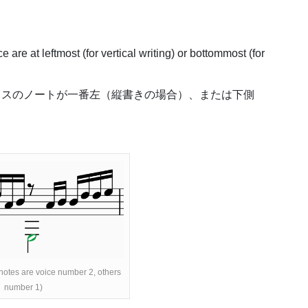
are at leftmost (for vertical writing) or bottommost (for
いボイスのノートが一番左（縦書きの場合）、または下側
otes are voice number 2, others
number 1)