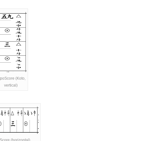
poScore (Koto,
vertical)
Score (horizontal)