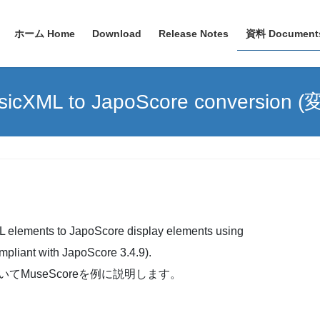
ホーム Home
Download
Release Notes
資料 Document
sicXML to JapoScore conversion (
L elements to JapoScore display elements using
liant with JapoScore 3.4.9).
ついてMuseScoreを例に説明します。