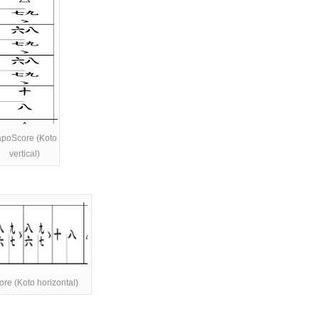
apoScore (Koto
vertical)
re (Koto horizontal)