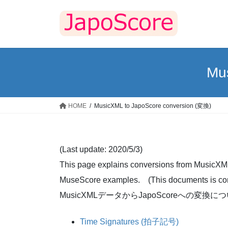
コ
ナ
ン
ビ
テ
ゲ
ン
ー
ツ
シ
へ
ョ
Mu
ス
ン
キ
に
ッ
移
HOME
MusicXML to JapoScore conversion (変換)
プ
動
(Last update: 2020/5/3)
This page explains conversions from MusicXM
MuseScore examples. (This documents is comp
MusicXMLデータからJapoScoreへの変換に
Time Signatures (拍子記号)