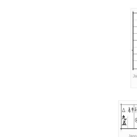
Ja
Japo