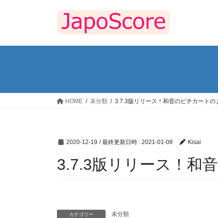
コ
ナ
ン
ビ
テ
ゲ
ン
ー
ツ
シ
へ
ョ
ス
ン
キ
に
ッ
移
HOME
未分類
3.7.3版リリース！和音のピチカート
プ
動
2020-12-19
/ 最終更新日時 :
2021-01-08
Kisai
3.7.3版リリース！
未分類
カテゴリー